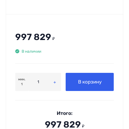
997 829
₽
В наличии
мин.
В корзину
1
Итого:
997 829
₽