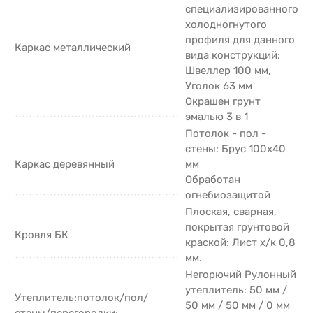
специализированного
холодногнутого
профиля для данного
Каркас металлический
вида конструкций:
Швеллер 100 мм,
Уголок 63 мм
Окрашен грунт
эмалью 3 в 1
Потолок - пол -
стены: Брус 100х40
Каркас деревянный
мм
Обработан
огнебиозащитой
Плоская, сварная,
покрытая грунтовой
Кровля БК
краской: Лист х/к 0,8
мм.
Негорючий Рулонный
утеплитель: 50 мм /
Утеплитель:потолок/пол/
50 мм / 50 мм / 0 мм
стены/перегородки: